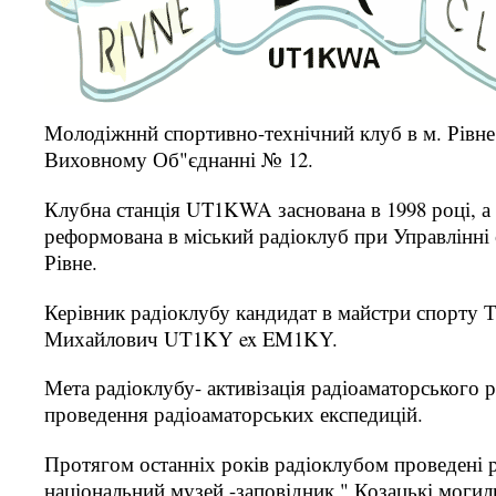
Молодіжннй спортивно-технічний клуб в м. Рівне
Виховному Об"єднанні № 12.
Клубна станція UT1KWA заснована в 1998 році, а 
реформована в міський радіоклуб при Управлінні о
Рівне.
Керівник радіоклубу кандидат в майстри спорту 
Михайлович UТ1KY ex EM1KY.
Мета радіоклубу- активізація радіоаматорського р
проведення радіоаматорських експедицій.
Протягом останніх років радіоклубом проведені р
національний музей -заповідник " Козацькі могили