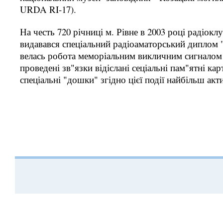
URDA RI-17).
На честь 720 річниці м. Рівне в 2003 році радіок
видавався спеціальний радіоаматорський диплом " 
велась робота меморіальним викличним сигналом
проведені зв"язки відіслані сеціальні пам"ятні ка
спеціальні "дошки" згідно цієї події найбільш ак