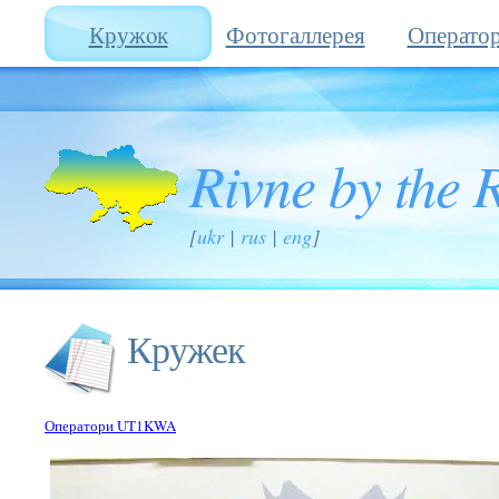
Кружoк
Фотогаллерея
Операто
Rivne by the 
[
ukr
|
rus
|
eng
]
Кружек
Оператори UT1KWA