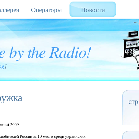
ллерея
Операторы
Новости
e by the Radio!
ng
]
ружка
стр
ntest 2009
юбителей России за 10 место среди украинских