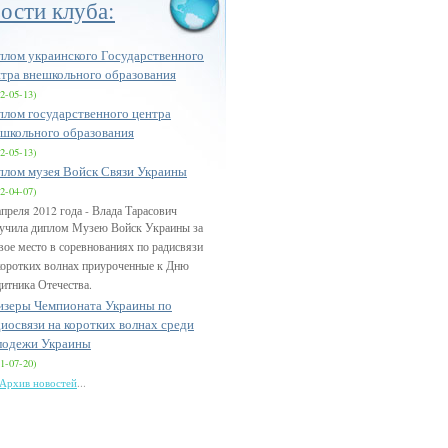
ости клуба:
плом украинского Государственного
тра внешкольного образования
2-05-13)
лом государственного центра
ешкольного образования
2-05-13)
плом музея Войск Связи Украины
2-04-07)
апреля 2012 года - Влада Тарасович
учила диплом Музею Войск Украины за
вое место в соревнованиях по радисвязи
коротких волнах приуроченные к Дню
итника Отечества.
изеры Чемпионата Украины по
иосвязи на коротких волнах среди
лодежи Украины
1-07-20)
...
Архив новостей