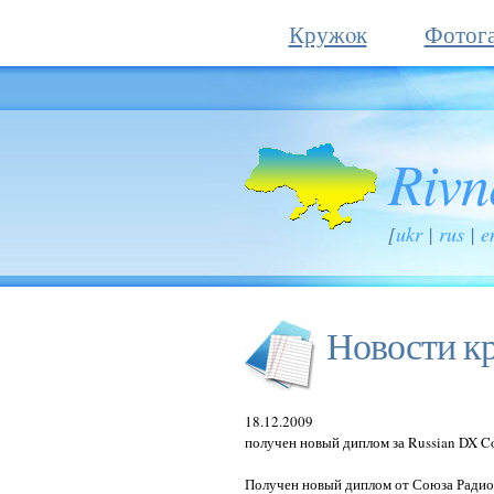
Кружoк
Фотога
Rivn
[
ukr
|
rus
|
e
Новости к
18.12.2009
получен новый диплом за Russian DX Co
Получен новый диплом от Союза Радиол