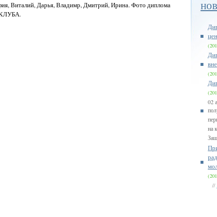
нов
ия, Виталий, Дарья, Владимр, Дмитрий, Ирина. Фото диплома
ОКЛУБА.
Ди
цен
(201
Дип
вн
(201
Ди
(201
02 
пол
пер
на 
Защ
Пр
рад
мо
(201
//